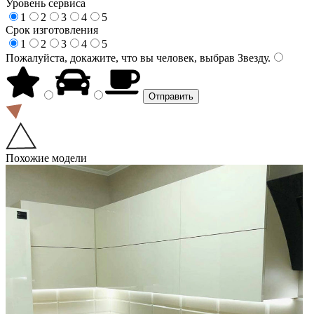
Уровень сервиса
1
2
3
4
5
Срок изготовления
1
2
3
4
5
Пожалуйста, докажите, что вы человек, выбрав
Звезду
.
Похожие модели