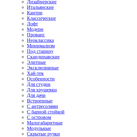
Дизайнерские
Итальянские
Кантри
Классические
Лофт
Модерн
Прованс
Неоклассика
Минимализм
Под старину
Скандинавские
Элитные
Эксклюзивные
Хай-тек
Особенности
Для студии
Для хрущевки
Для дачи
Встроенные
С антресолями
С барной стойкой
С островом
Малогабаритные
Модульные
Скрытые ручки