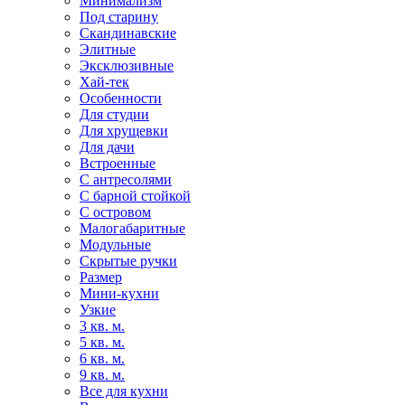
Минимализм
Под старину
Скандинавские
Элитные
Эксклюзивные
Хай-тек
Особенности
Для студии
Для хрущевки
Для дачи
Встроенные
С антресолями
С барной стойкой
С островом
Малогабаритные
Модульные
Скрытые ручки
Размер
Мини-кухни
Узкие
3 кв. м.
5 кв. м.
6 кв. м.
9 кв. м.
Все для кухни