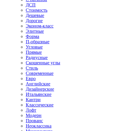
ДСП
Стоимость
Дешевые
Дорогие
Эконом-класс
Элитные
Форма
П-образные
Угловые
Прямые
Радиусные
Скошенные углы
Стиль
Современные
Евро
Английские
Дизайнерские
Итальянские
Кантри
Классические
Лофт
Модерн
Прованс
Неоклассика