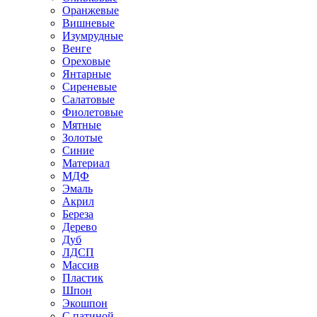
Оранжевые
Вишневые
Изумрудные
Венге
Ореховые
Янтарные
Сиреневые
Салатовые
Фиолетовые
Мятные
Золотые
Синие
Материал
МДФ
Эмаль
Акрил
Береза
Дерево
Дуб
ЛДСП
Массив
Пластик
Шпон
Экошпон
С патиной