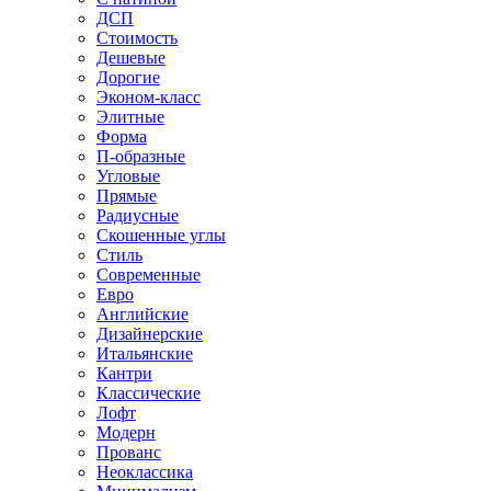
ДСП
Стоимость
Дешевые
Дорогие
Эконом-класс
Элитные
Форма
П-образные
Угловые
Прямые
Радиусные
Скошенные углы
Стиль
Современные
Евро
Английские
Дизайнерские
Итальянские
Кантри
Классические
Лофт
Модерн
Прованс
Неоклассика