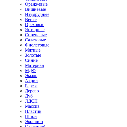
Оранжевые
Вишневые
Изумрудные
Венге
Ореховые
Янтарные
Сиреневые
Салатовые
Фиолетовые
Мятные
Золотые
Синие
Материал
МДФ
Эмаль
Акрил
Береза
Дерево
Дуб
ЛДСП
Массив
Пластик
Шпон
Экошпон
С патиной