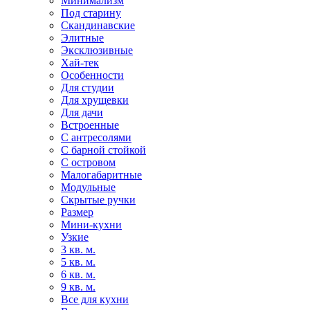
Минимализм
Под старину
Скандинавские
Элитные
Эксклюзивные
Хай-тек
Особенности
Для студии
Для хрущевки
Для дачи
Встроенные
С антресолями
С барной стойкой
С островом
Малогабаритные
Модульные
Скрытые ручки
Размер
Мини-кухни
Узкие
3 кв. м.
5 кв. м.
6 кв. м.
9 кв. м.
Все для кухни