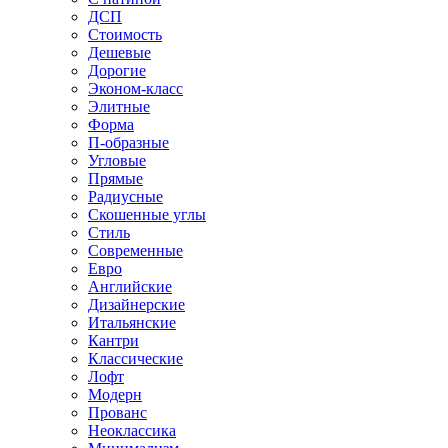
ДСП
Стоимость
Дешевые
Дорогие
Эконом-класс
Элитные
Форма
П-образные
Угловые
Прямые
Радиусные
Скошенные углы
Стиль
Современные
Евро
Английские
Дизайнерские
Итальянские
Кантри
Классические
Лофт
Модерн
Прованс
Неоклассика