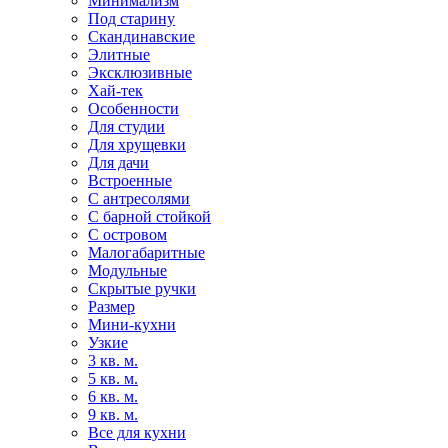
Минимализм
Под старину
Скандинавские
Элитные
Эксклюзивные
Хай-тек
Особенности
Для студии
Для хрущевки
Для дачи
Встроенные
С антресолями
С барной стойкой
С островом
Малогабаритные
Модульные
Скрытые ручки
Размер
Мини-кухни
Узкие
3 кв. м.
5 кв. м.
6 кв. м.
9 кв. м.
Все для кухни