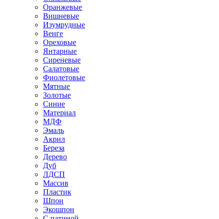
Оранжевые
Вишневые
Изумрудные
Венге
Ореховые
Янтарные
Сиреневые
Салатовые
Фиолетовые
Мятные
Золотые
Синие
Материал
МДФ
Эмаль
Акрил
Береза
Дерево
Дуб
ЛДСП
Массив
Пластик
Шпон
Экошпон
С патиной