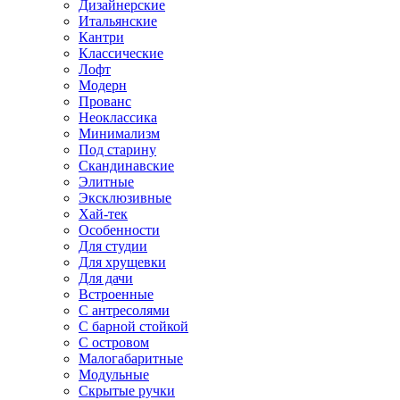
Дизайнерские
Итальянские
Кантри
Классические
Лофт
Модерн
Прованс
Неоклассика
Минимализм
Под старину
Скандинавские
Элитные
Эксклюзивные
Хай-тек
Особенности
Для студии
Для хрущевки
Для дачи
Встроенные
С антресолями
С барной стойкой
С островом
Малогабаритные
Модульные
Скрытые ручки