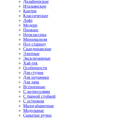
Дизайнерские
Итальянские
Кантри
Классические
Лофт
Модерн
Прованс
Неоклассика
Минимализм
Под старину
Скандинавские
Элитные
Эксклюзивные
Хай-тек
Особенности
Для студии
Для хрущевки
Для дачи
Встроенные
С антресолями
С барной стойкой
С островом
Малогабаритные
Модульные
Скрытые ручки