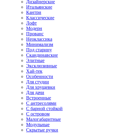
Дизайнерские
Итальянские
Кантри
Классические
Лофт
Модерн
Прованс
Неоклассика
Минимализм
Под старину
Скандинавские
Элитные
Эксклюзивные
Хай-тек
Особенности
Для студии
Для хрущевки
Для дачи
Встроенные
С антресолями
С барной стойкой
С островом
Малогабаритные
Модульные
Скрытые ручки