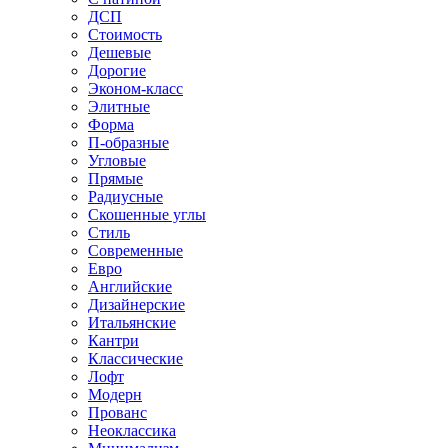
ДСП
Стоимость
Дешевые
Дорогие
Эконом-класс
Элитные
Форма
П-образные
Угловые
Прямые
Радиусные
Скошенные углы
Стиль
Современные
Евро
Английские
Дизайнерские
Итальянские
Кантри
Классические
Лофт
Модерн
Прованс
Неоклассика