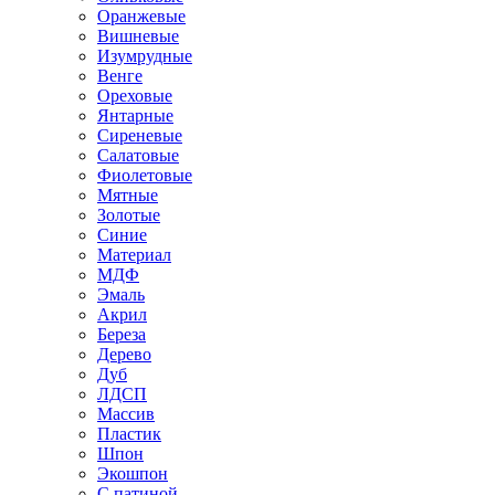
Оранжевые
Вишневые
Изумрудные
Венге
Ореховые
Янтарные
Сиреневые
Салатовые
Фиолетовые
Мятные
Золотые
Синие
Материал
МДФ
Эмаль
Акрил
Береза
Дерево
Дуб
ЛДСП
Массив
Пластик
Шпон
Экошпон
С патиной