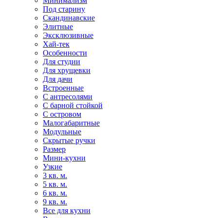
Минимализм
Под старину
Скандинавские
Элитные
Эксклюзивные
Хай-тек
Особенности
Для студии
Для хрущевки
Для дачи
Встроенные
С антресолями
С барной стойкой
С островом
Малогабаритные
Модульные
Скрытые ручки
Размер
Мини-кухни
Узкие
3 кв. м.
5 кв. м.
6 кв. м.
9 кв. м.
Все для кухни