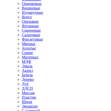
Оранжевые
Вишневые
Изумрудные
Венге
Ореховые
Янтарные
Сиреневые
Салатовые
Фиолетовые
Мятные
Золотые
Синие
Материал
МДФ
Эмаль
Акрил
Береза
Дерево
Дуб
ЛДСП
Массив
Пластик
Шпон
Экошпон
С патиной