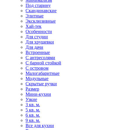
Минимализм
Под старину
Скандинавские
Элитные
Эксклюзивные
Хай-тек
Особенности
Для студии
Для хрущевки
Для дачи
Встроенные
С антресолями
С барной стойкой
С островом
Малогабаритные
Модульные
Скрытые ручки
Размер
Мини-кухни
Узкие
3 кв. м.
5 кв. м.
6 кв. м.
9 кв. м.
Все для кухни