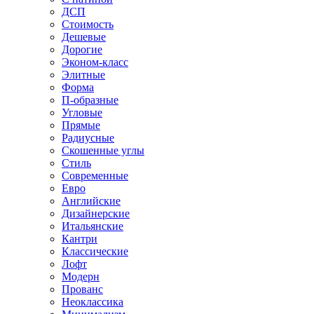
ДСП
Стоимость
Дешевые
Дорогие
Эконом-класс
Элитные
Форма
П-образные
Угловые
Прямые
Радиусные
Скошенные углы
Стиль
Современные
Евро
Английские
Дизайнерские
Итальянские
Кантри
Классические
Лофт
Модерн
Прованс
Неоклассика