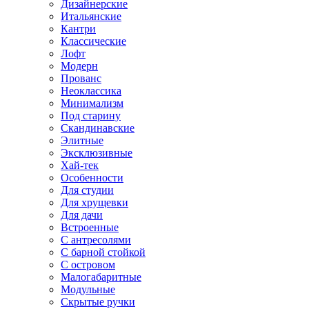
Дизайнерские
Итальянские
Кантри
Классические
Лофт
Модерн
Прованс
Неоклассика
Минимализм
Под старину
Скандинавские
Элитные
Эксклюзивные
Хай-тек
Особенности
Для студии
Для хрущевки
Для дачи
Встроенные
С антресолями
С барной стойкой
С островом
Малогабаритные
Модульные
Скрытые ручки