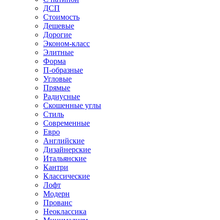
ДСП
Стоимость
Дешевые
Дорогие
Эконом-класс
Элитные
Форма
П-образные
Угловые
Прямые
Радиусные
Скошенные углы
Стиль
Современные
Евро
Английские
Дизайнерские
Итальянские
Кантри
Классические
Лофт
Модерн
Прованс
Неоклассика