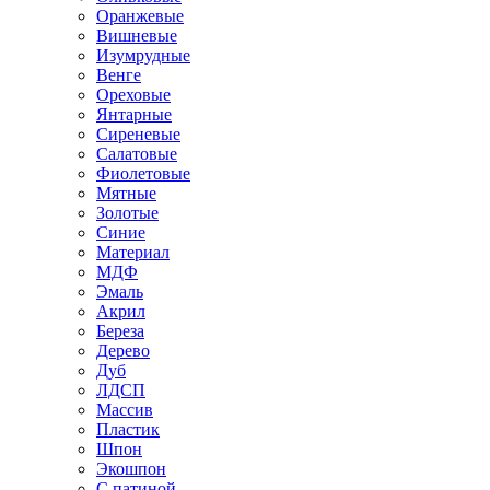
Оранжевые
Вишневые
Изумрудные
Венге
Ореховые
Янтарные
Сиреневые
Салатовые
Фиолетовые
Мятные
Золотые
Синие
Материал
МДФ
Эмаль
Акрил
Береза
Дерево
Дуб
ЛДСП
Массив
Пластик
Шпон
Экошпон
С патиной