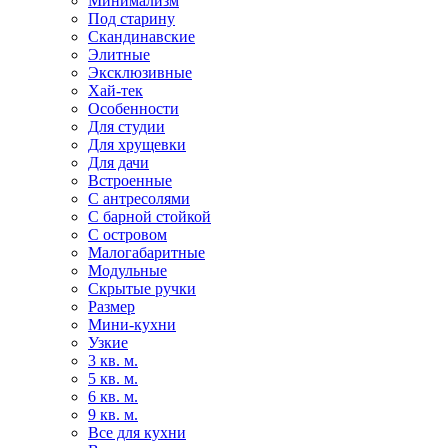
Минимализм
Под старину
Скандинавские
Элитные
Эксклюзивные
Хай-тек
Особенности
Для студии
Для хрущевки
Для дачи
Встроенные
С антресолями
С барной стойкой
С островом
Малогабаритные
Модульные
Скрытые ручки
Размер
Мини-кухни
Узкие
3 кв. м.
5 кв. м.
6 кв. м.
9 кв. м.
Все для кухни