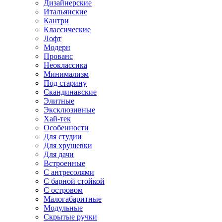
Дизайнерские
Итальянские
Кантри
Классические
Лофт
Модерн
Прованс
Неоклассика
Минимализм
Под старину
Скандинавские
Элитные
Эксклюзивные
Хай-тек
Особенности
Для студии
Для хрущевки
Для дачи
Встроенные
С антресолями
С барной стойкой
С островом
Малогабаритные
Модульные
Скрытые ручки