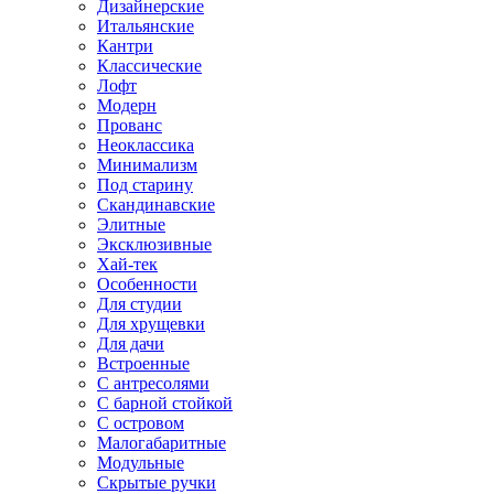
Дизайнерские
Итальянские
Кантри
Классические
Лофт
Модерн
Прованс
Неоклассика
Минимализм
Под старину
Скандинавские
Элитные
Эксклюзивные
Хай-тек
Особенности
Для студии
Для хрущевки
Для дачи
Встроенные
С антресолями
С барной стойкой
С островом
Малогабаритные
Модульные
Скрытые ручки