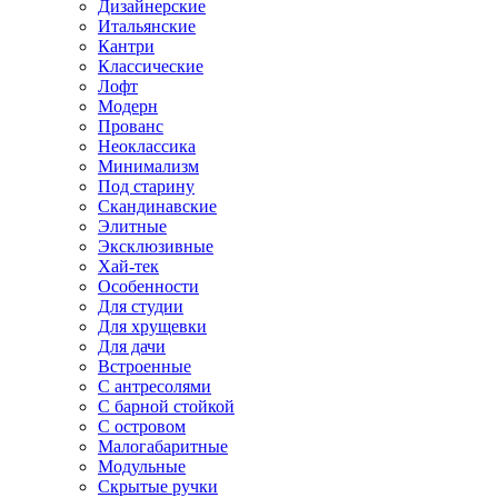
Дизайнерские
Итальянские
Кантри
Классические
Лофт
Модерн
Прованс
Неоклассика
Минимализм
Под старину
Скандинавские
Элитные
Эксклюзивные
Хай-тек
Особенности
Для студии
Для хрущевки
Для дачи
Встроенные
С антресолями
С барной стойкой
С островом
Малогабаритные
Модульные
Скрытые ручки