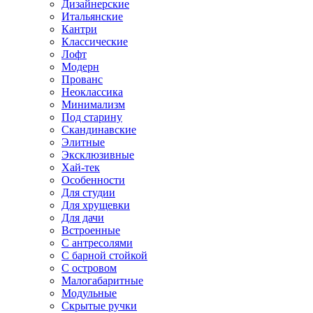
Дизайнерские
Итальянские
Кантри
Классические
Лофт
Модерн
Прованс
Неоклассика
Минимализм
Под старину
Скандинавские
Элитные
Эксклюзивные
Хай-тек
Особенности
Для студии
Для хрущевки
Для дачи
Встроенные
С антресолями
С барной стойкой
С островом
Малогабаритные
Модульные
Скрытые ручки