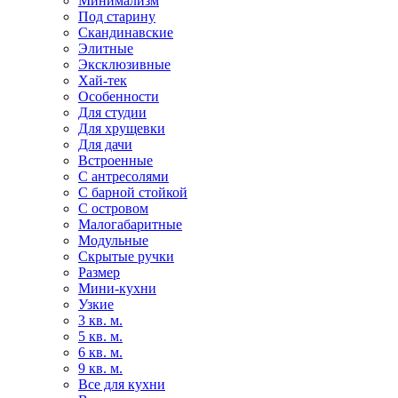
Минимализм
Под старину
Скандинавские
Элитные
Эксклюзивные
Хай-тек
Особенности
Для студии
Для хрущевки
Для дачи
Встроенные
С антресолями
С барной стойкой
С островом
Малогабаритные
Модульные
Скрытые ручки
Размер
Мини-кухни
Узкие
3 кв. м.
5 кв. м.
6 кв. м.
9 кв. м.
Все для кухни