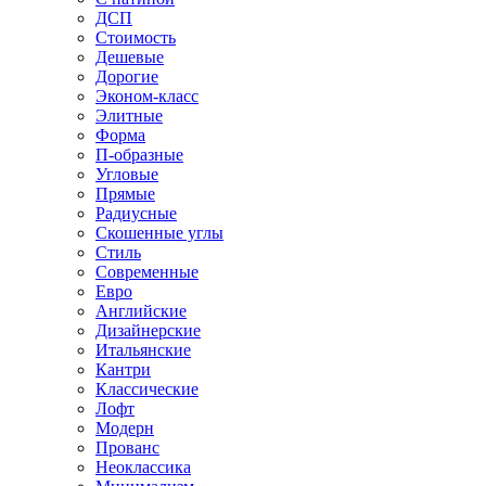
ДСП
Стоимость
Дешевые
Дорогие
Эконом-класс
Элитные
Форма
П-образные
Угловые
Прямые
Радиусные
Скошенные углы
Стиль
Современные
Евро
Английские
Дизайнерские
Итальянские
Кантри
Классические
Лофт
Модерн
Прованс
Неоклассика