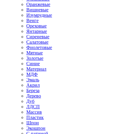
Оранжевые
Вишневые
Изумрудные
Венге
Ореховые
Янтарные
Сиреневые
Салатовые
Фиолетовые
Мятные
Золотые
Синие
Материал
МДФ
Эмаль
Акрил
Береза
Дерево
Дуб
ЛДСП
Массив
Пластик
Шпон
Экошпон
С патиной