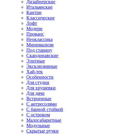
Дизайнерские
Итальянские
Кантри
Классические
Лофт
Модерн
Прованс
Неоклассика
Минимализм
Под старину
Скандинавские
Элитные
Эксклюзивные
Хай-тек
Особенности
Для студии
Для хрущевки
Для дачи
Встроенные
С антресолями
С барной стойкой
С островом
Малогабаритные
Модульные
Скрытые ручки