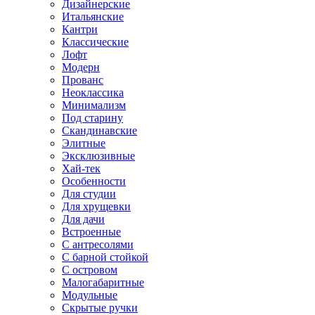
Дизайнерские
Итальянские
Кантри
Классические
Лофт
Модерн
Прованс
Неоклассика
Минимализм
Под старину
Скандинавские
Элитные
Эксклюзивные
Хай-тек
Особенности
Для студии
Для хрущевки
Для дачи
Встроенные
С антресолями
С барной стойкой
С островом
Малогабаритные
Модульные
Скрытые ручки