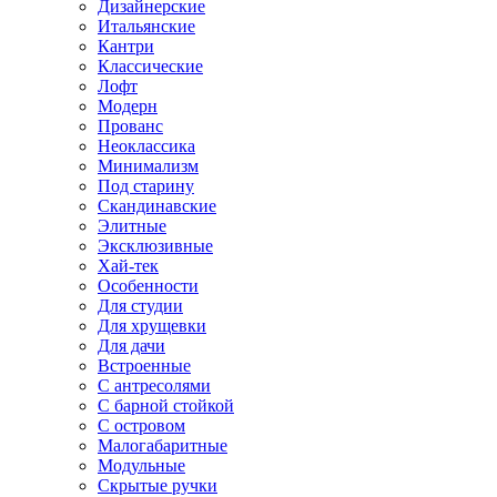
Дизайнерские
Итальянские
Кантри
Классические
Лофт
Модерн
Прованс
Неоклассика
Минимализм
Под старину
Скандинавские
Элитные
Эксклюзивные
Хай-тек
Особенности
Для студии
Для хрущевки
Для дачи
Встроенные
С антресолями
С барной стойкой
С островом
Малогабаритные
Модульные
Скрытые ручки