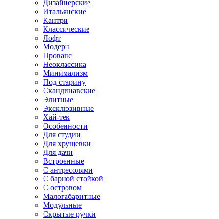
Дизайнерские
Итальянские
Кантри
Классические
Лофт
Модерн
Прованс
Неоклассика
Минимализм
Под старину
Скандинавские
Элитные
Эксклюзивные
Хай-тек
Особенности
Для студии
Для хрущевки
Для дачи
Встроенные
С антресолями
С барной стойкой
С островом
Малогабаритные
Модульные
Скрытые ручки