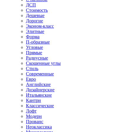
ДСП
Стоимость
Дешевые
Дорогие
Эконом-класс
Элитные
Форма
П-образные
Угловые
Прямые
Радиусные
Скошенные углы
Стиль
Современные
Евро
Английские
Дизайнерские
Итальянские
Кантри
Классические
Лофт
Модерн
Прованс
Неоклассика