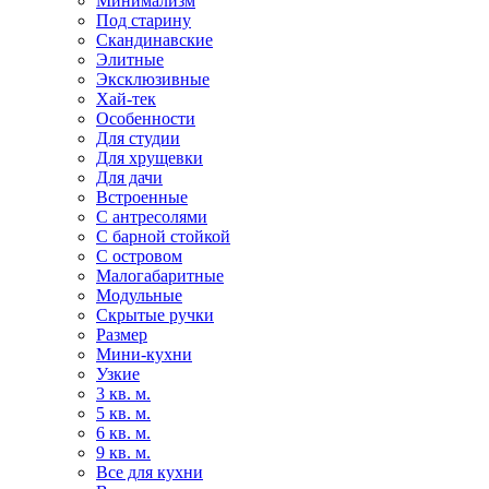
Минимализм
Под старину
Скандинавские
Элитные
Эксклюзивные
Хай-тек
Особенности
Для студии
Для хрущевки
Для дачи
Встроенные
С антресолями
С барной стойкой
С островом
Малогабаритные
Модульные
Скрытые ручки
Размер
Мини-кухни
Узкие
3 кв. м.
5 кв. м.
6 кв. м.
9 кв. м.
Все для кухни