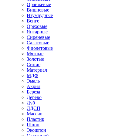
Оранжевые
Вишневые
Изумрудные
Венге
Ореховые
Янтарные
Сиреневые
Салатовые
Фиолетовые
Мятные
Золотые
Синие
Материал
МДФ
Эмаль
Акрил
Береза
Дерево
Дуб
ЛДСП
Массив
Пластик
Шпон
Экошпон
С патиной